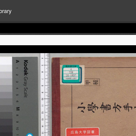
brary
+