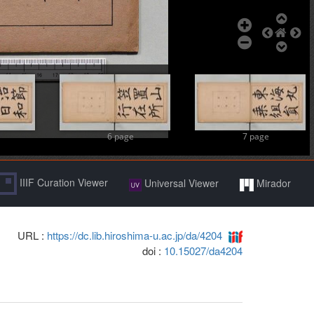
6 page
7 page
IIIF Curation Viewer
Universal Viewer
Mirador
URL :
https://dc.lib.hiroshima-u.ac.jp/da/4204
doi :
10.15027/da4204