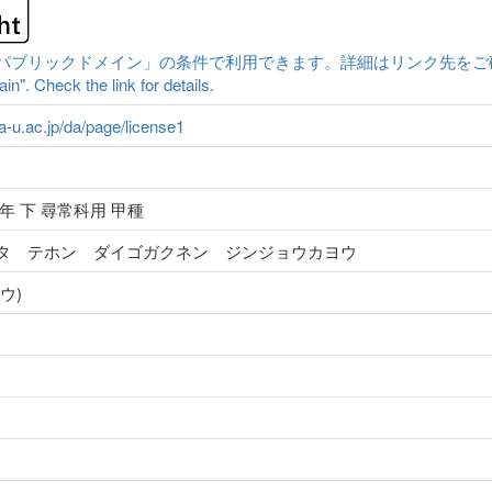
ックドメイン」の条件で利用できます。詳細はリンク先をご確認ください。|Cont
n". Check the link for details.
ma-u.ac.jp/da/page/license1
年 下 尋常科用 甲種
タ テホン ダイゴガクネン ジンジョウカヨウ
ウ)