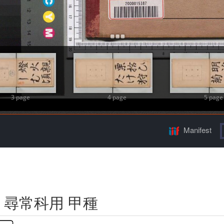
Add Item
3 page
4 page
5 page
Manifest
 尋常科用 甲種