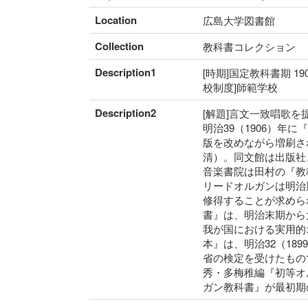
Location
広島大学図書館
Collection
教科書コレクション
Description1
[時期]国定教科書期 19
校制度]師範学校
Description2
[解題]言文一致唱歌
明治39（1906）
版を改めながら増刷さ
清）。同文館は出版社
音楽書院は田村の『教
リードオルガンは明治
修得することが求めら
書』は、明治末期から
我が国における実用的
本』は、明治32（1
省の検定を受けたもの
秀・多梅稚編『初等オ
ガン教科書』が最初期