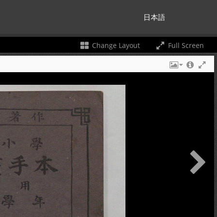
日本語
Change Layout
Full Screen