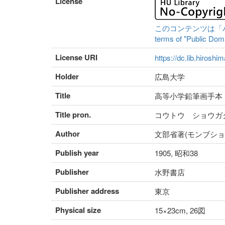
License
このコンテンツは「パブリ
terms of "Public Domai
License URI
https://dc.lib.hiroshi
Holder
広島大学
Title
高等小学鉛筆画手本 
Title pron.
コウトウ ショウガ
Author
文部省著(モンブショ
Publish year
1905, 昭和38
Publisher
水野書店
Publisher address
東京
Physical size
15×23cm, 26図