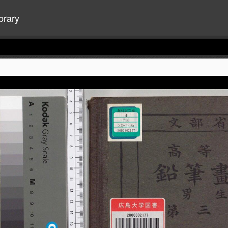
brary
+