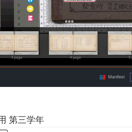
Add Item
3 page
4 page
5
Manifest
用 第三学年