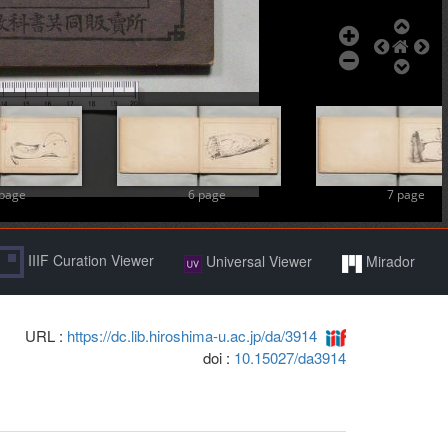
 page
6 page
7 page
IIIF Curation Viewer
Universal Viewer
Mirador
URL :
https://dc.lib.hiroshima-u.ac.jp/da/3914
doi :
10.15027/da3914