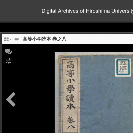
Digital Archives of Hiroshima Universit
高等小学読本 巻之八
tune