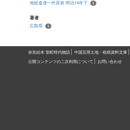
地租進達一件原表 明治14年下
1
著者
広島県
1
奈良絵本 室町時代物語
中国五県土地・租税資料文庫
公開コンテンツの二次利用について
お問い合わせ