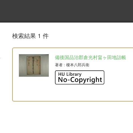
検索結果 1 件
備後国品治郡倉光村畠ヶ田地詰帳
著者
: 榎本八郎兵衛