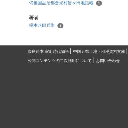
備後国品治郡倉光村畠ヶ田地詰帳
1
著者
榎本八郎兵衛
1
奈良絵本 室町時代物語
中国五県土地・租税資料文庫
公開コンテンツの二次利用について
お問い合わせ