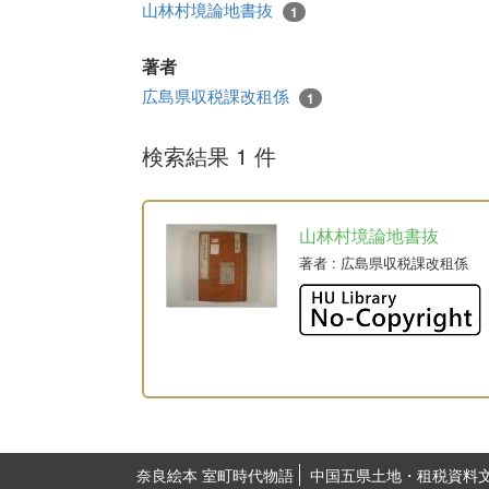
山林村境論地書抜
1
著者
広島県収税課改租係
1
検索結果 1 件
山林村境論地書抜
著者
: 広島県収税課改租係
奈良絵本 室町時代物語
中国五県土地・租税資料