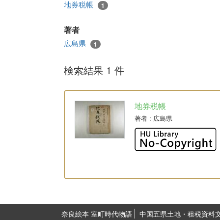
地券税帳
1
著者
広島県
1
検索結果 1 件
地券税帳
著者
: 広島県
奈良絵本 室町時代物語
中国五県土地・租税資料