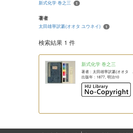
新式化学 巻之三
1
著者
太田雄寧訳纂(オオタ ユウネイ)
1
検索結果 1 件
新式化学 巻之三
著者
: 太田雄寧訳纂(オオタ 
出版年
: 1877, 明治10