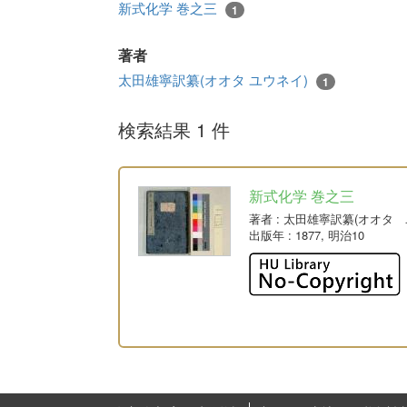
新式化学 巻之三
1
著者
太田雄寧訳纂(オオタ ユウネイ)
1
検索結果 1 件
新式化学 巻之三
著者
: 太田雄寧訳纂(オオタ 
出版年
: 1877, 明治10