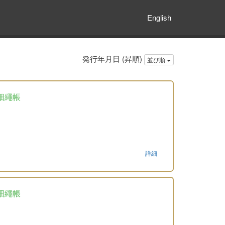
English
発行年月日 (昇順)
並び順
畑繩帳
詳細
畑繩帳