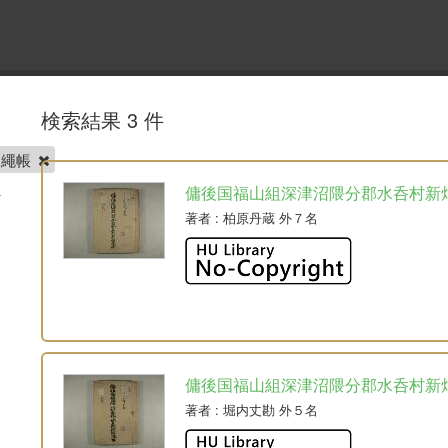
検索結果 3 件
畑繩帳
傭後国福山組深津沼隈分郡水呑村新
著者
: 柏原丹蔵 外７名
傭後国福山組深津沼隈分郡水呑村新
著者
: 堀内丈勘 外５名