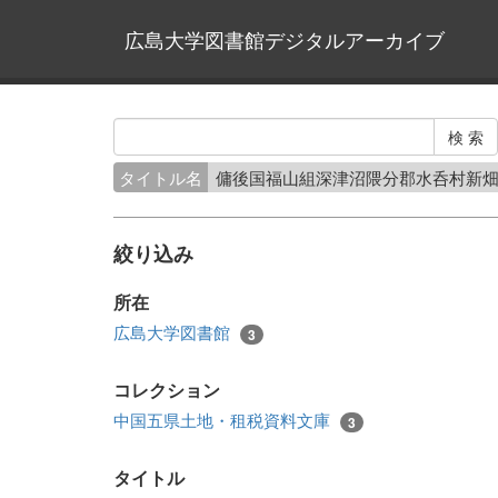
広島大学図書館デジタルアーカイブ
タイトル名
傭後国福山組深津沼隈分郡水呑村新
絞り込み
所在
広島大学図書館
3
コレクション
中国五県土地・租税資料文庫
3
タイトル