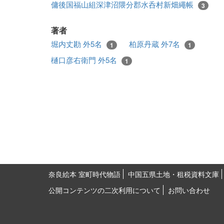
傭後国福山組深津沼隈分郡水呑村新畑繩帳
3
著者
堀内丈勘 外5名
柏原丹蔵 外7名
1
1
樋口彦右衛門 外5名
1
奈良絵本 室町時代物語
中国五県土地・租税資料文庫
公開コンテンツの二次利用について
お問い合わせ