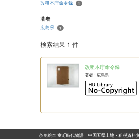
改租本庁命令録
1
著者
広島県
1
検索結果 1 件
改租本庁命令録
著者
: 広島県
奈良絵本 室町時代物語
中国五県土地・租税資料