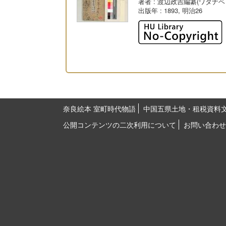
著者
: 渡辺政吉編纂(ワタナベ
出版年
: 1893, 明治26
奈良絵本 室町時代物語
中国五県土地・租税資料
公開コンテンツの二次利用について
お問い合わせ