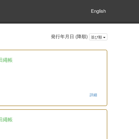
English
発行年月日 (降順)
並び順
田繩帳
詳細
田繩帳