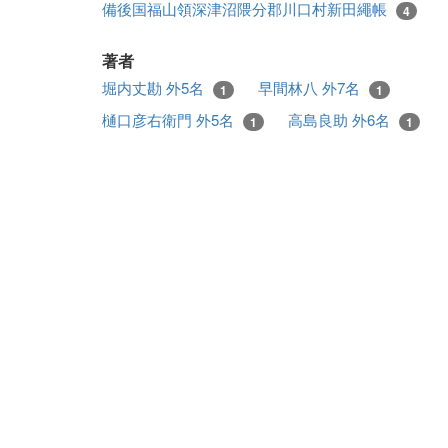
備後国福山領深津沼隈分郡川口村新田繩帳
4
著者
堀内丈勘 外5名
早間林八 外7名
1
1
樋口彦右衛門 外5名
高島良助 外6名
1
1