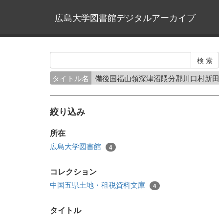
広島大学図書館デジタルアーカイブ
タイトル名
備後国福山領深津沼隈分郡川口村新
絞り込み
所在
広島大学図書館
4
コレクション
中国五県土地・租税資料文庫
4
タイトル