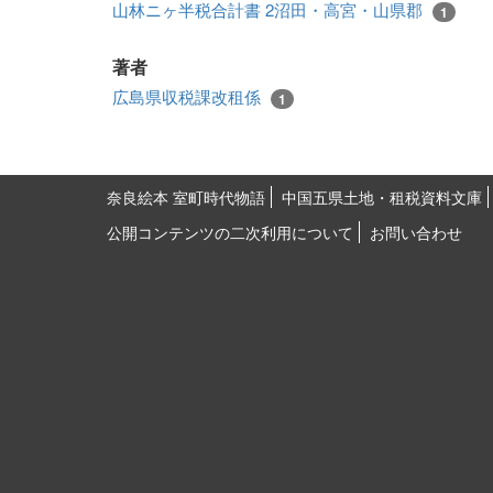
山林ニヶ半税合計書 2沼田・高宮・山県郡
1
著者
広島県収税課改租係
1
奈良絵本 室町時代物語
中国五県土地・租税資料文庫
公開コンテンツの二次利用について
お問い合わせ