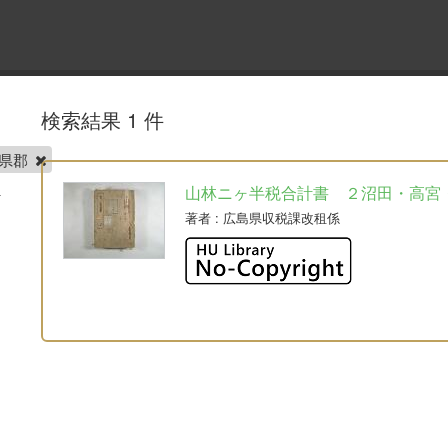
検索結果 1 件
山県郡
山林ニヶ半税合計書 ２沼田・高宮
著者
: 広島県収税課改租係