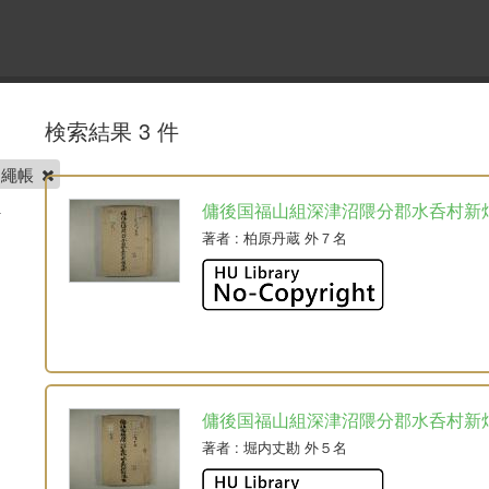
検索結果 3 件
畑繩帳
傭後国福山組深津沼隈分郡水呑村新
著者
: 柏原丹蔵 外７名
傭後国福山組深津沼隈分郡水呑村新
著者
: 堀内丈勘 外５名