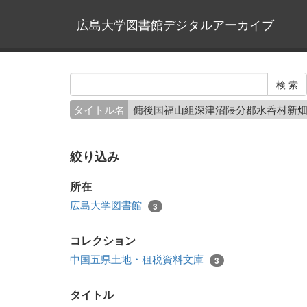
広島大学図書館デジタルアーカイブ
タイトル名
傭後国福山組深津沼隈分郡水呑村新
絞り込み
所在
広島大学図書館
3
コレクション
中国五県土地・租税資料文庫
3
タイトル