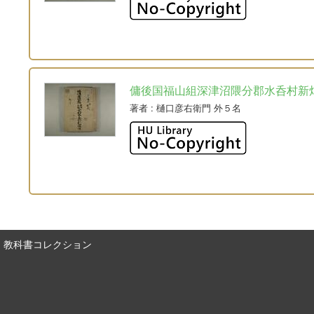
傭後国福山組深津沼隈分郡水呑村新
著者
: 樋口彦右衛門 外５名
教科書コレクション