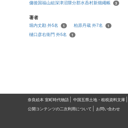
傭後国福山組深津沼隈分郡水呑村新畑繩帳
3
著者
堀内丈勘 外5名
柏原丹蔵 外7名
1
1
樋口彦右衛門 外5名
1
奈良絵本 室町時代物語
中国五県土地・租税資料文庫
公開コンテンツの二次利用について
お問い合わせ