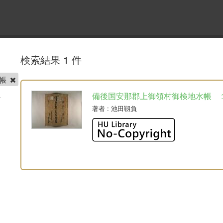
検索結果 1 件
番帳
備後国安那郡上御領村御検地水帳 
著者
: 池田靱負