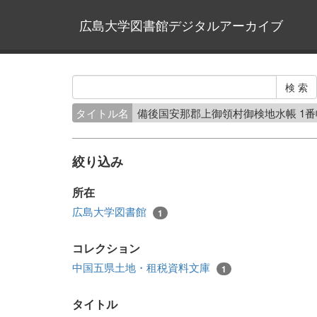
広島大学図書館デジタルアーカイブ
タイトル名
備後国安那郡上御領村御検地水帳 1
絞り込み
所在
広島大学図書館
1
コレクション
中国五県土地・租税資料文庫
1
タイトル