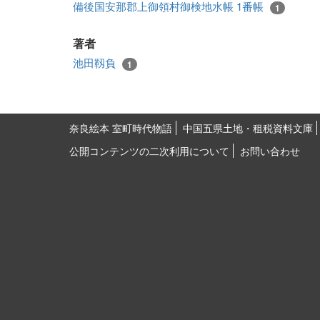
備後国安那郡上御領村御検地水帳 1番帳
1
著者
池田靱負
1
奈良絵本 室町時代物語
中国五県土地・租税資料文庫
公開コンテンツの二次利用について
お問い合わせ