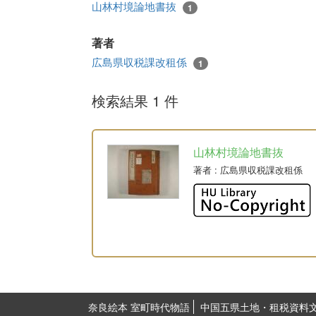
山林村境論地書抜
1
著者
広島県収税課改租係
1
検索結果 1 件
山林村境論地書抜
著者
: 広島県収税課改租係
奈良絵本 室町時代物語
中国五県土地・租税資料