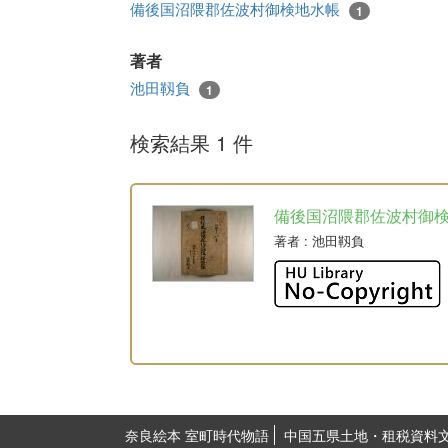
備後国沼隈郡佐波村御検地水帳
1
著者
池田靱負
1
検索結果 1 件
備後国沼隈郡佐波村御
著者
: 池田靱負
奈良絵本 室町時代物語
中国五県土地・租税資料