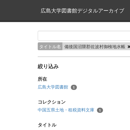
広島大学図書館デジタルアーカイブ
タイトル名
備後国沼隈郡佐波村御検地水帳
絞り込み
所在
広島大学図書館
1
コレクション
中国五県土地・租税資料文庫
1
タイトル