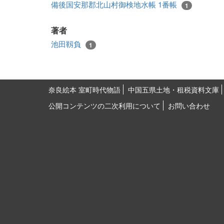
備後国安那郡北山村御検地水帳 1番帳
1
著者
池田靱負
1
奈良絵本 室町時代物語
中国五県土地・租税資料文庫
公開コンテンツの二次利用について
お問い合わせ