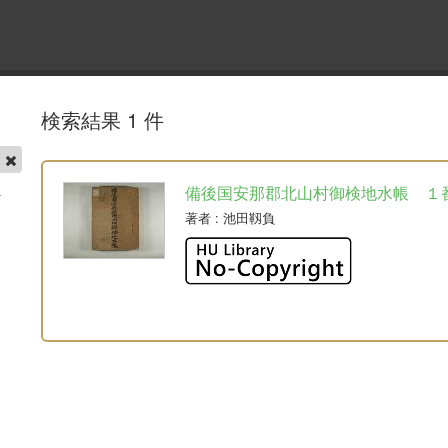
検索結果 1 件
帳
備後国安那郡北山村御検地水帳 １
著者
: 池田靱負