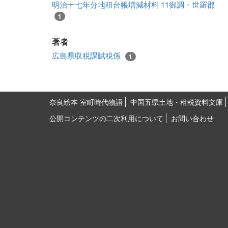
明治十七年分地租台帳増減材料 11御調・世羅郡
1
著者
広島県収税課賦税係
1
奈良絵本 室町時代物語
中国五県土地・租税資料文庫
公開コンテンツの二次利用について
お問い合わせ