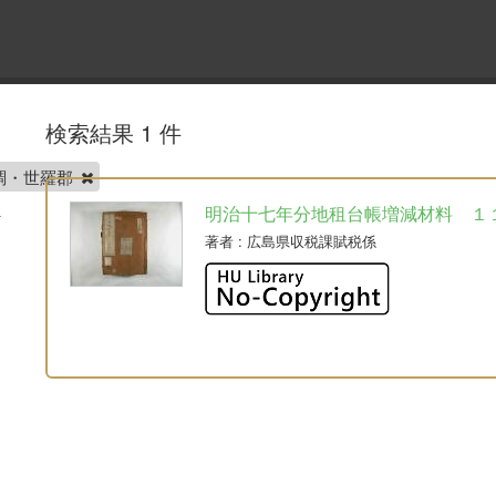
検索結果 1 件
調・世羅郡
明治十七年分地租台帳増減材料 １
著者
: 広島県収税課賦税係