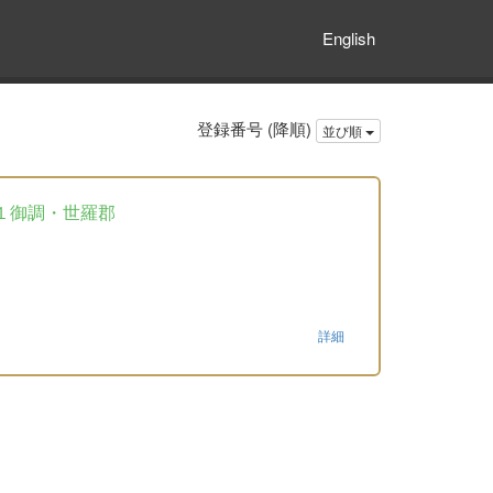
English
登録番号 (降順)
並び順
１御調・世羅郡
詳細