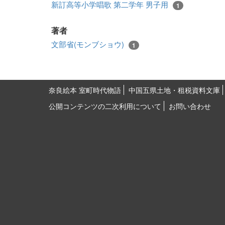
新訂高等小学唱歌 第二学年 男子用
1
著者
文部省(モンブショウ)
1
奈良絵本 室町時代物語
中国五県土地・租税資料文庫
公開コンテンツの二次利用について
お問い合わせ