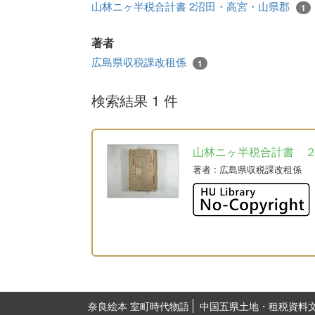
山林ニヶ半税合計書 2沼田・高宮・山県郡
1
著者
広島県収税課改租係
1
検索結果 1 件
山林ニヶ半税合計書 
著者
: 広島県収税課改租係
奈良絵本 室町時代物語
中国五県土地・租税資料