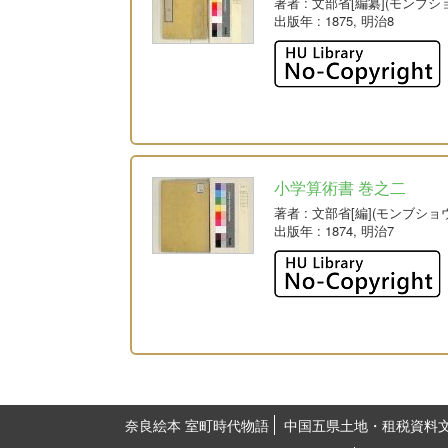
著者
: 文部省[編纂](モンブシ
出版年
: 1875, 明治8
小学算術書 巻之二
著者
: 文部省[編](モンブショ
出版年
: 1874, 明治7
奈良絵本 室町時代物語
中国五県土地・租税資料