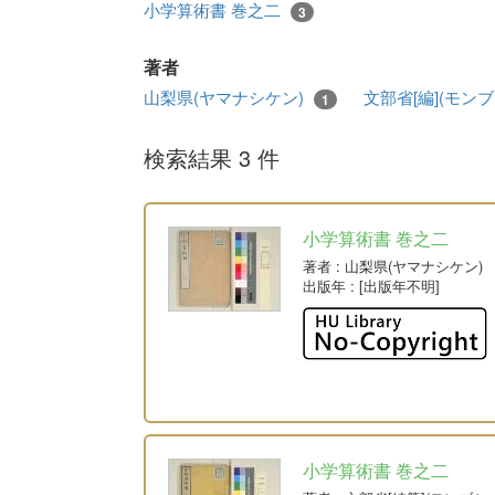
小学算術書 巻之二
3
著者
山梨県(ヤマナシケン)
文部省[編](モン
1
検索結果 3 件
小学算術書 巻之二
著者
: 山梨県(ヤマナシケン)
出版年
: [出版年不明]
小学算術書 巻之二