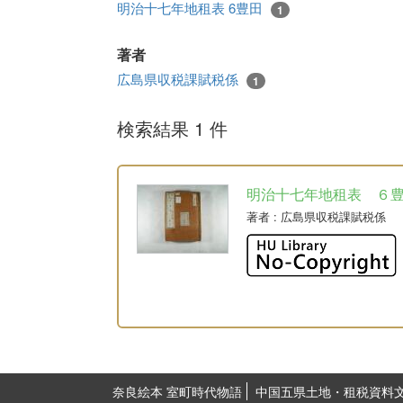
明治十七年地租表 6豊田
1
著者
広島県収税課賦税係
1
検索結果 1 件
明治十七年地租表 ６
著者
: 広島県収税課賦税係
奈良絵本 室町時代物語
中国五県土地・租税資料