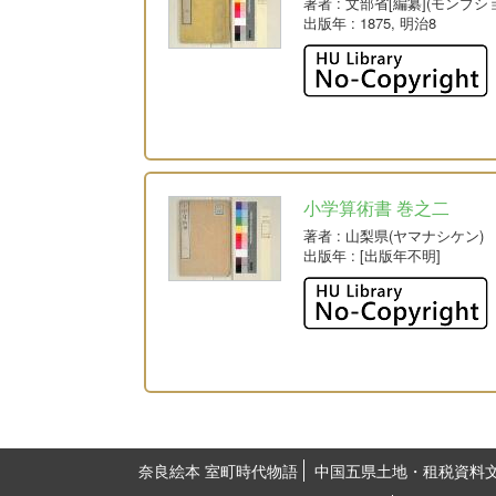
著者
: 文部省[編纂](モンブシ
出版年
: 1875, 明治8
小学算術書 巻之二
著者
: 山梨県(ヤマナシケン)
出版年
: [出版年不明]
奈良絵本 室町時代物語
中国五県土地・租税資料