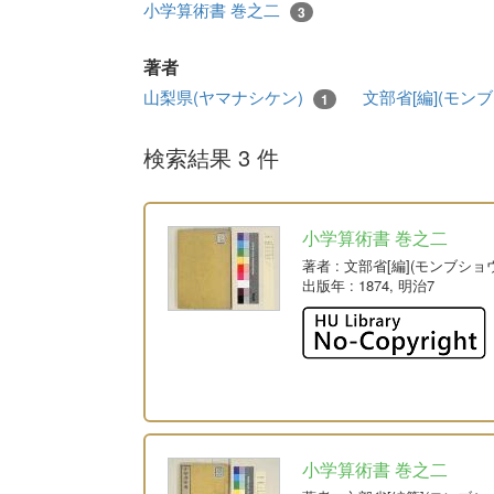
小学算術書 巻之二
3
著者
山梨県(ヤマナシケン)
文部省[編](モン
1
検索結果 3 件
小学算術書 巻之二
著者
: 文部省[編](モンブショ
出版年
: 1874, 明治7
小学算術書 巻之二