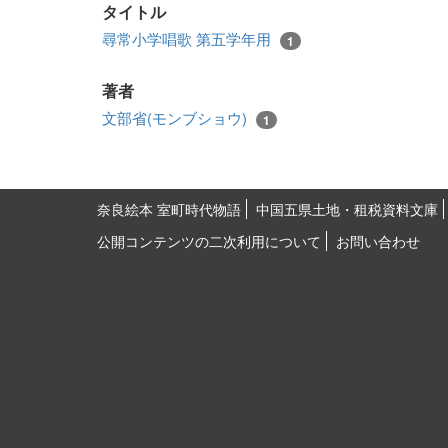
タイトル
尋常小学唱歌 第五学年用
1
著者
文部省(モンブショウ)
1
奈良絵本 室町時代物語
中国五県土地・租税資料文庫
公開コンテンツの二次利用について
お問い合わせ