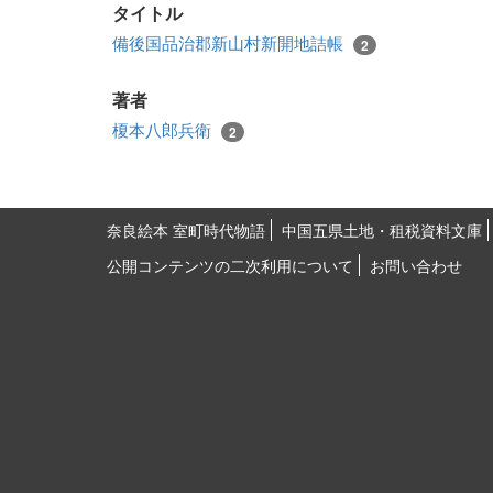
タイトル
備後国品治郡新山村新開地詰帳
2
著者
榎本八郎兵衛
2
奈良絵本 室町時代物語
中国五県土地・租税資料文庫
公開コンテンツの二次利用について
お問い合わせ