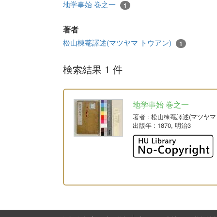
地学事始 巻之一
1
著者
松山棟菴譯述(マツヤマ トウアン)
1
検索結果 1 件
地学事始 巻之一
著者
: 松山棟菴譯述(マツヤマ
出版年
: 1870, 明治3