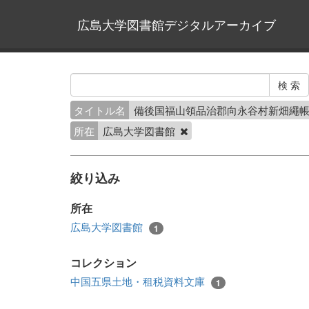
広島大学図書館デジタルアーカイブ
タイトル名
備後国福山領品治郡向永谷村新畑繩
所在
広島大学図書館
絞り込み
所在
広島大学図書館
1
コレクション
中国五県土地・租税資料文庫
1