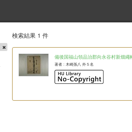
検索結果 1 件
帳
備後国福山領品治郡向永谷村新畑繩
著者
: 木崎孫八 外５名