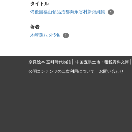
タイトル
備後国福山領品治郡向永谷村新畑繩帳
1
著者
木崎孫八 外5名
1
奈良絵本 室町時代物語
中国五県土地・租税資料文庫
公開コンテンツの二次利用について
お問い合わせ