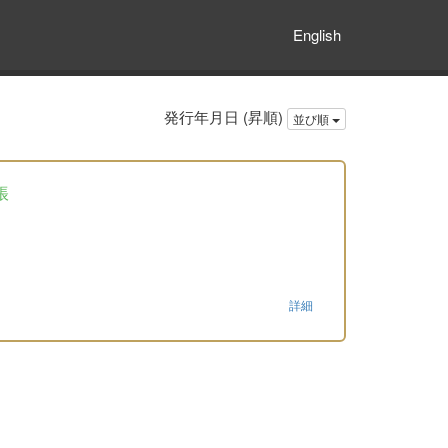
English
発行年月日 (昇順)
並び順
帳
詳細