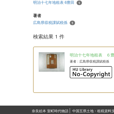
明治十七年地租表 6豊田
1
著者
広島県収税課賦税係
1
検索結果 1 件
明治十七年地租表 ６
著者
: 広島県収税課賦税係
奈良絵本 室町時代物語
中国五県土地・租税資料