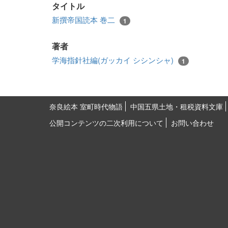
タイトル
新撰帝国読本 巻二
1
著者
学海指針社編(ガッカイ シシンシャ)
1
奈良絵本 室町時代物語
中国五県土地・租税資料文庫
公開コンテンツの二次利用について
お問い合わせ