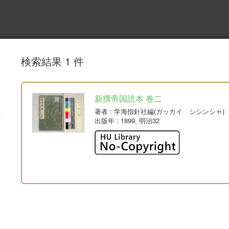
検索結果 1 件
新撰帝国読本 巻二
著者
: 学海指針社編(ガッカイ シシンシャ)
出版年
: 1899, 明治32