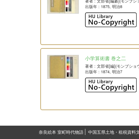
著者
: 文部省[編纂](モンブシ
出版年
: 1875, 明治8
小学算術書 巻之二
著者
: 文部省[編](モンブショ
出版年
: 1874, 明治7
奈良絵本 室町時代物語
中国五県土地・租税資料