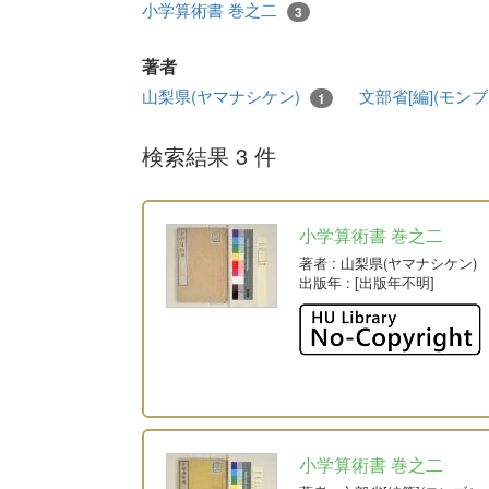
小学算術書 巻之二
3
著者
山梨県(ヤマナシケン)
文部省[編](モン
1
検索結果 3 件
小学算術書 巻之二
著者
: 山梨県(ヤマナシケン)
出版年
: [出版年不明]
小学算術書 巻之二