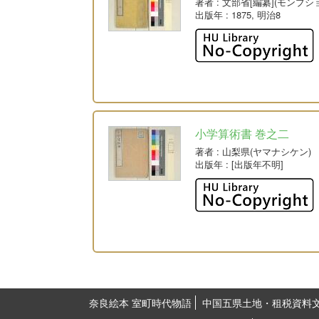
著者
: 文部省[編纂](モンブシ
出版年
: 1875, 明治8
小学算術書 巻之二
著者
: 山梨県(ヤマナシケン)
出版年
: [出版年不明]
奈良絵本 室町時代物語
中国五県土地・租税資料