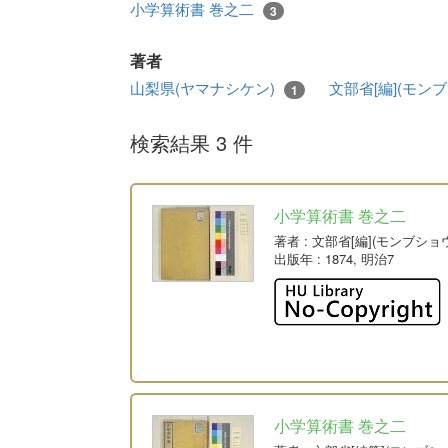
小学算術書 巻之二
3
著者
山梨県(ヤマナシケン)
文部省[編](モン
1
検索結果 3 件
小学算術書 巻之二
著者
: 文部省[編](モンブショ
出版年
: 1874, 明治7
小学算術書 巻之二