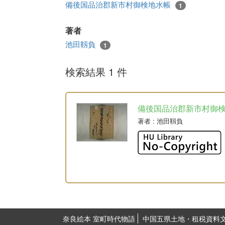
備後国品治郡新市村御検地水帳
1
著者
池田靱負
1
検索結果 1 件
備後国品治郡新市村御
著者
: 池田靱負
奈良絵本 室町時代物語
中国五県土地・租税資料