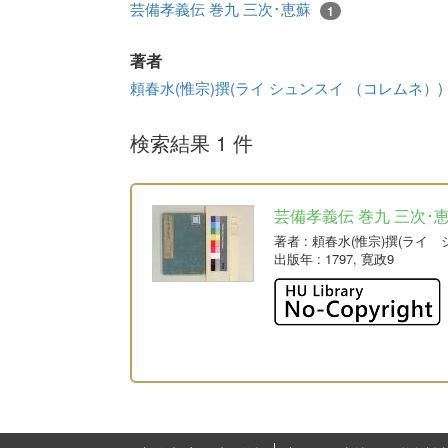
芸備孝義伝 巻九 三次･恵蘇
1
著者
頼春水(惟宗)撰(ライ シュンスイ （コレムネ）)
検索結果 1 件
芸備孝義伝 巻九 三次･
著者
: 頼春水(惟宗)撰(ライ
出版年
: 1797, 寛政9