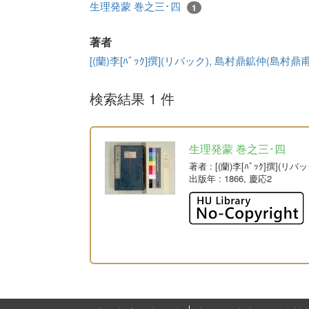
生理発蒙 巻之三･四
1
著者
[(蘭)李[ﾊﾞｯｸ]撰](リバック), 島村鼎鉱仲(島村
検索結果 1 件
生理発蒙 巻之三･四
著者
: [(蘭)李[ﾊﾞｯｸ]撰]
出版年
: 1866, 慶応2