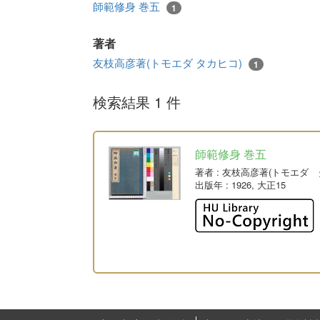
師範修身 巻五
1
著者
友枝高彦著(トモエダ タカヒコ)
1
検索結果 1 件
師範修身 巻五
著者
: 友枝高彦著(トモエダ 
出版年
: 1926, 大正15