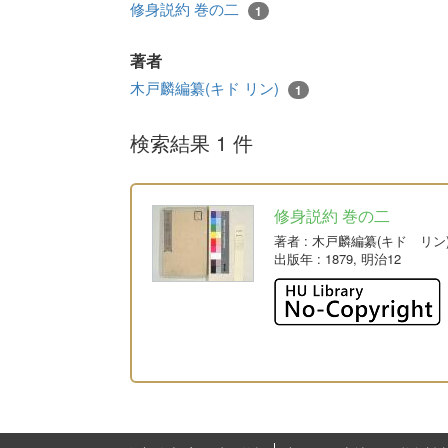
修身説約 巻の二
1
著者
木戸麟編纂(キド リン)
1
検索結果 1 件
修身説約 巻の二
著者
: 木戸麟編纂(キド リン
出版年
: 1879, 明治12