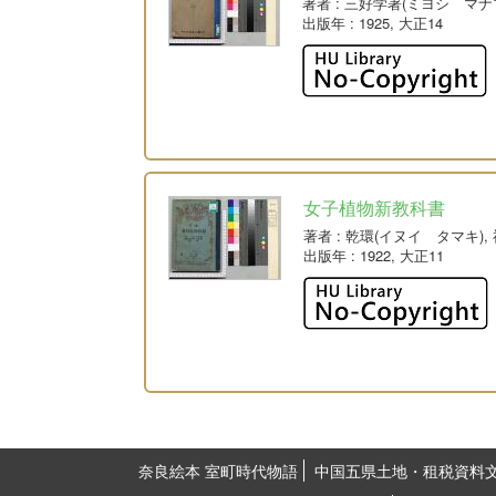
著者
: 三好学著(ミヨシ マナ
出版年
: 1925, 大正14
女子植物新教科書
著者
: 乾環(イヌイ タマキ)
出版年
: 1922, 大正11
奈良絵本 室町時代物語
中国五県土地・租税資料