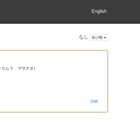
English
なし
並び順
訳述(ナカムラ マサナオ)
詳細