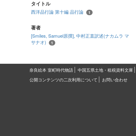
タイトル
西洋品行論 第十編 品行論
1
著者
[Smiles, Samuel原撰], 中村正直訳述(ナカムラ マ
サナオ)
1
奈良絵本 室町時代物語
中国五県土地・租税資料文庫
公開コンテンツの二次利用について
お問い合わせ