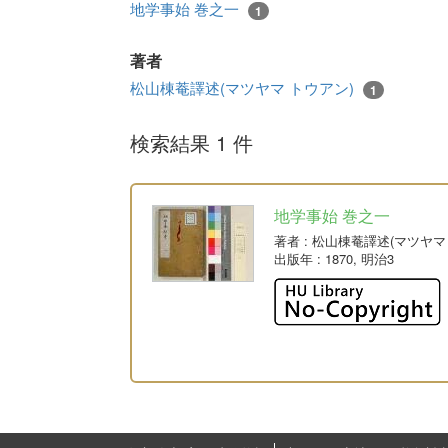
地学事始 巻之一
1
著者
松山棟菴譯述(マツヤマ トウアン)
1
検索結果 1 件
地学事始 巻之一
著者
: 松山棟菴譯述(マツヤマ
出版年
: 1870, 明治3