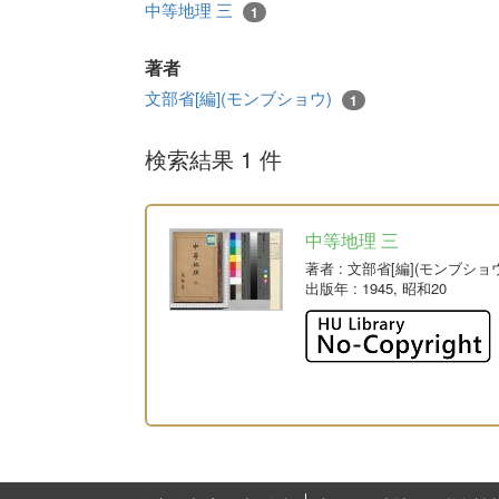
中等地理 三
1
著者
文部省[編](モンブショウ)
1
検索結果 1 件
中等地理 三
著者
: 文部省[編](モンブショ
出版年
: 1945, 昭和20