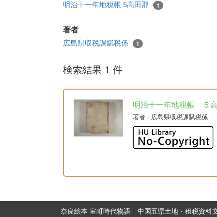
明治十一年地税帳 5高田郡
1
著者
広島県収税課賦税係
1
検索結果 1 件
明治十一年地税帳 ５
著者
: 広島県収税課賦税係
奈良絵本 室町時代物語
中国五県土地・租税資料