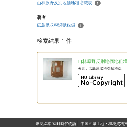
山林原野反別地価地租増減表
1
著者
広島県収税課賦税係
1
検索結果 1 件
山林原野反別地価地租
著者
: 広島県収税課賦税係
奈良絵本 室町時代物語
中国五県土地・租税資料