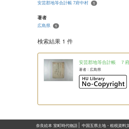
安芸郡地等合計帳 7府中村
1
著者
広島県
1
検索結果 1 件
安芸郡地等合計帳 ７
著者
: 広島県
奈良絵本 室町時代物語
中国五県土地・租税資料