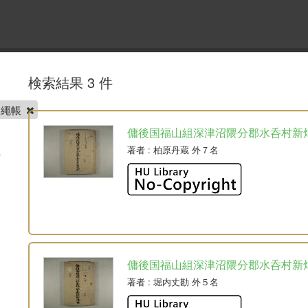
検索結果 3 件
畑繩帳
傭後国福山組深津沼隈分郡水呑村新
著者
: 柏原丹蔵 外７名
傭後国福山組深津沼隈分郡水呑村新
著者
: 堀内丈勘 外５名