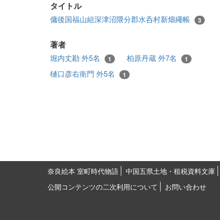
タイトル
傭後国福山組深津沼隈分郡水呑村新畑繩帳
3
著者
堀内丈勘 外5名
柏原丹蔵 外7名
1
1
樋口彦右衛門 外5名
1
奈良絵本 室町時代物語
中国五県土地・租税資料文庫
公開コンテンツの二次利用について
お問い合わせ