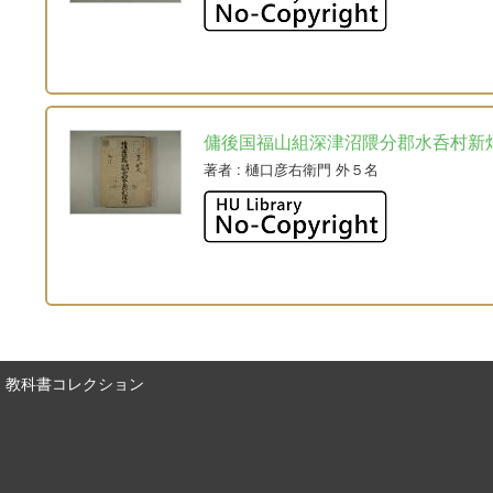
傭後国福山組深津沼隈分郡水呑村新
著者
: 樋口彦右衛門 外５名
教科書コレクション