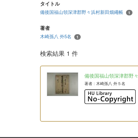
タイトル
備後国福山領深津郡野々浜村新田畑繩帳
1
著者
木崎孫八 外5名
1
検索結果 1 件
備後国福山領深津郡野
著者
: 木崎孫八 外５名