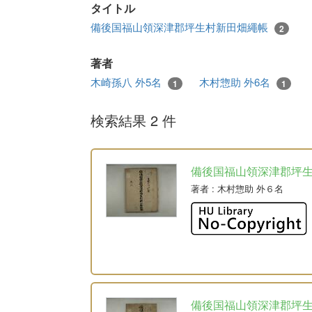
タイトル
備後国福山領深津郡坪生村新田畑繩帳
2
著者
木崎孫八 外5名
木村惣助 外6名
1
1
検索結果 2 件
備後国福山領深津郡坪
著者
: 木村惣助 外６名
備後国福山領深津郡坪