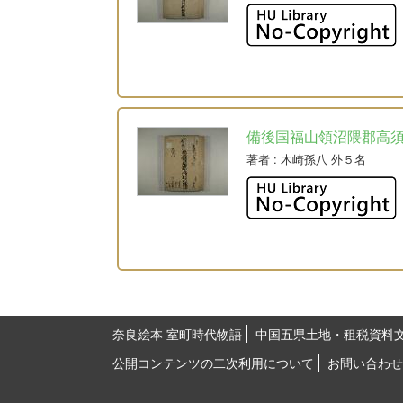
備後国福山領沼隈郡高
著者
: 木崎孫八 外５名
奈良絵本 室町時代物語
中国五県土地・租税資料
公開コンテンツの二次利用について
お問い合わせ